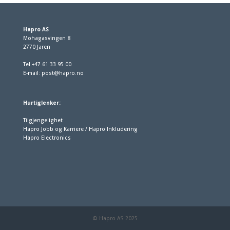
Hapro AS
Mohagasvingen 8
2770 Jaren
Tel +47 61 33 95 00
E-mail:
post@hapro.no
Hurtiglenker:
Tilgjengelighet
Hapro Jobb og Karriere / Hapro Inkludering
Hapro Electronics
© Hapro AS 2025