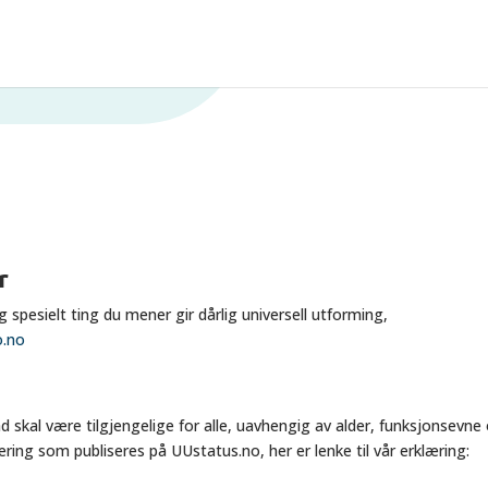
ghet
r
 spesielt ting du mener gir dårlig universell utforming,
o.no
d skal være tilgjengelige for alle, uavhengig av alder, funksjonsevne 
æring som publiseres på UUstatus.no, her er lenke til vår erklæring: